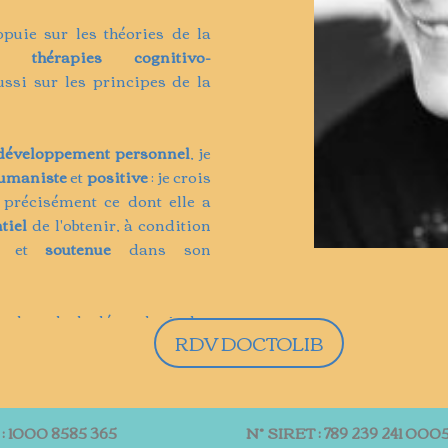
puie sur les théories de la
es
thérapies cognitivo-
ssi sur les principes de la
développement personnel
, je
umaniste
et
positive
: je crois
précisément ce dont elle a
tiel
de l'obtenir, à condition
et
soutenue
dans son
ar le
code de déontologie
des
RDV DOCTOLIB
S : 1000 8585 365 N° SIRET : 789 239 241