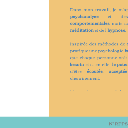
Dans mon travail, je m'ap
psychanalyse
et d
comportementales
mais au
méditation
et de l'
hypnose
.
Inspirée des méthodes de
pratique une psychologie
h
que chaque personne sait 
besoin
et a, en elle,
le poten
d'être
écoutée
,
acceptée
cheminement.
Ma pratique est encadrée p
psychologues.
N° RPP