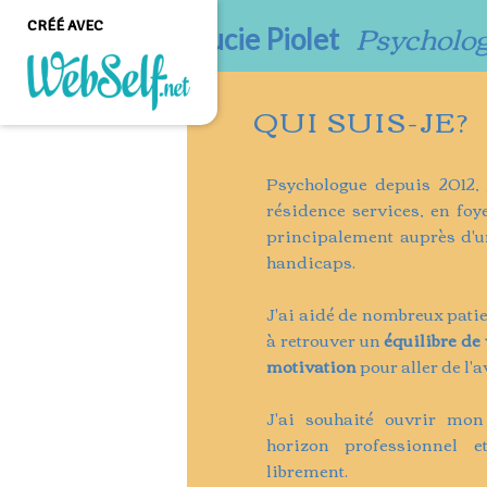
Psycholo
CRÉÉ AVEC
Lucie Piolet
QUI SUIS-JE?
Créer un site web de
qualité professionnelle
et personnalisable sans
Psychologue depuis 2012, 
aucune connaissance en
résidence services, en foy
programmation
principalement auprès d'un
handicaps.
COMMENCEZ
J'ai aidé de nombreux patie
à retrouver un
équilibre de 
motivation
pour aller de l'a
J'ai souhaité ouvrir mon
horizon professionnel e
librement.