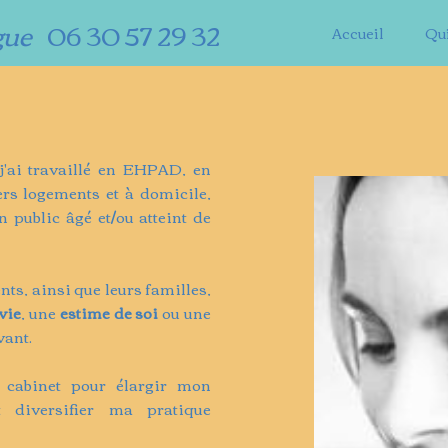
gue
06 30 57 29 32
Accueil
Qui
j'ai travaillé en EHPAD, en
ers logements et à domicile,
 public âgé et/ou atteint de
nts, ainsi que leurs familles,
vie
, une
estime de soi
ou une
vant.
 cabinet pour élargir mon
t diversifier ma pratique